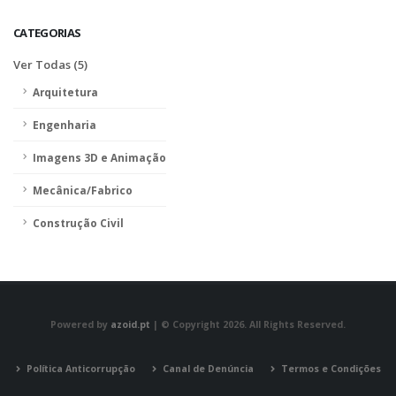
CATEGORIAS
Ver Todas (5)
Arquitetura
Engenharia
Imagens 3D e Animação
Mecânica/Fabrico
Construção Civil
Powered by
azoid.pt
| © Copyright 2026. All Rights Reserved.
Política Anticorrupção
Canal de Denúncia
Termos e Condições