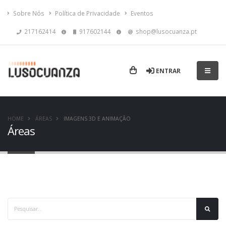
Sobre Nós
Política de Privacidade
Eventos
217162414
917602144
shop@lusocuanza.pt
ENTRAR
HOME
ÁREAS
IMAGENS 3D E ANIMAÇÃO
Áreas