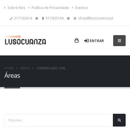
Sobre Nós
Política de Privacidade
Eventos
217162414
917602144
shop@lusocuanza.pt
ENTRAR
HOME
ÁREAS
CONSTRUÇÃO CIVIL
Áreas