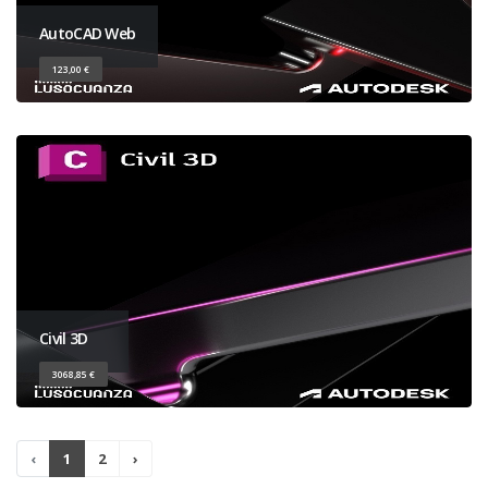
AutoCAD Web
123,00 €
Civil 3D
3068,85 €
‹
1
2
›