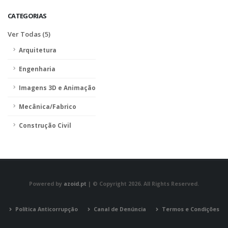
CATEGORIAS
Ver Todas (5)
Arquitetura
Engenharia
Imagens 3D e Animação
Mecânica/Fabrico
Construção Civil
Powered by
azoid.pt
| © Copyright 2026. All Rights Reserved.
Política Anticorrupção
Canal de Denúncia
Termos e Condições