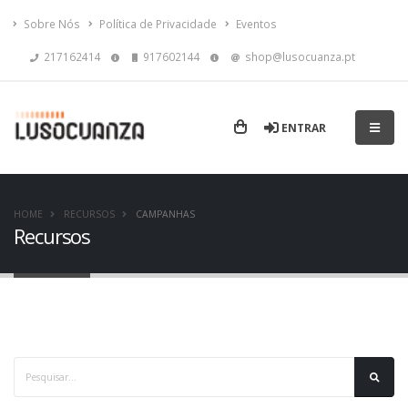
Sobre Nós
Política de Privacidade
Eventos
217162414
917602144
shop@lusocuanza.pt
ENTRAR
HOME
RECURSOS
CAMPANHAS
Recursos