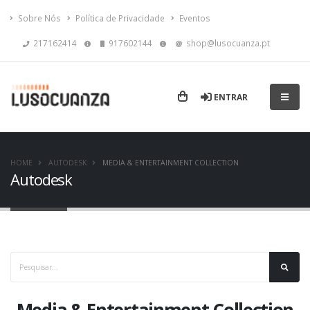
Sobre Nós
Política de Privacidade
Eventos
217162414
917602144
shop@lusocuanza.pt
ENTRAR
HOME
AUTODESK
MEDIA & ENTERTAINMENT COLLECTION
Autodesk