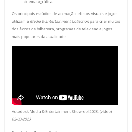
cinematográfica.
Os principais estúdios de animação, efeitos visuais e jogos
utilizam a
Media & Entertainment Collection
para criar muitos
dos êxitos de bilheteira, programas de televisão e jogos
mais populares da atualidade.
Autodesk Media & Entertainment Showreel 2023. (vídeo)
02-03-2023