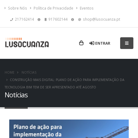
Sobre Nós
Política de Privacidade
Eventos
217162414
917602144
shop@lusocuanza.pt
ENTRAR
HOME
NOTÍCIAS
CONSTRUÇÃO MAIS DIGITAL: PLANO DE AÇÃO PARA IMPLEMENTAÇÃO DA
TECNOLOGIA BIM TEM DE SER APRESENTADO ATÉ AGOSTO
Notícias