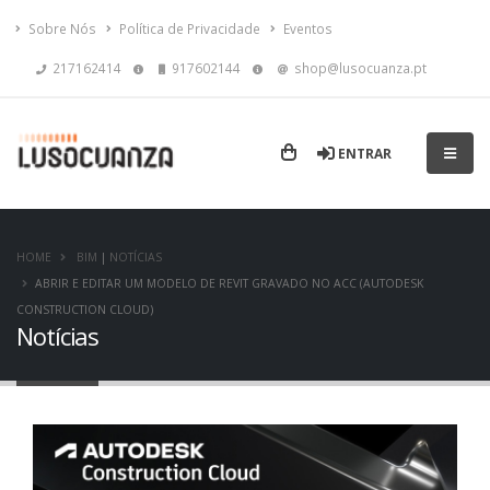
Sobre Nós
Política de Privacidade
Eventos
217162414
917602144
shop@lusocuanza.pt
ENTRAR
HOME
BIM
|
NOTÍCIAS
ABRIR E EDITAR UM MODELO DE REVIT GRAVADO NO ACC (AUTODESK
CONSTRUCTION CLOUD)
Notícias