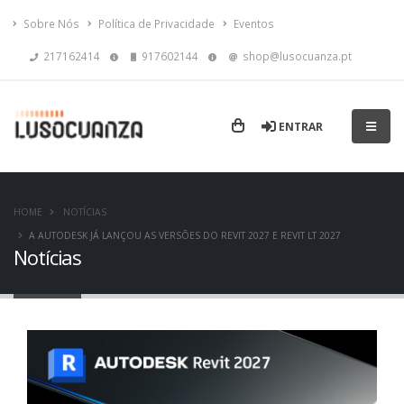
Sobre Nós
Política de Privacidade
Eventos
217162414
917602144
shop@lusocuanza.pt
ENTRAR
HOME
NOTÍCIAS
A AUTODESK JÁ LANÇOU AS VERSÕES DO REVIT 2027 E REVIT LT 2027
Notícias