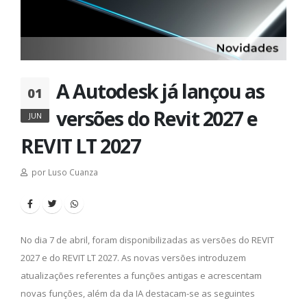
A Autodesk já lançou as
01
versões do Revit 2027 e
JUN
REVIT LT 2027
por Luso Cuanza
No dia 7 de abril, foram disponibilizadas as versões do REVIT
2027 e do REVIT LT 2027. As novas versões introduzem
atualizações referentes a funções antigas e acrescentam
novas funções, além da da IA destacam-se as seguintes