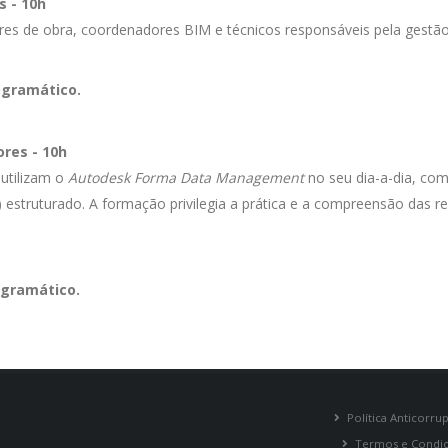
 - 10h
tores de obra, coordenadores BIM e técnicos responsáveis pela gestã
gramático.
res - 10h
 utilizam o
Autodesk Forma Data Management
no seu dia-a-dia, com
ruturado. A formação privilegia a prática e a compreensão das regr
gramático.
Política Anticorru
Termos e Condi