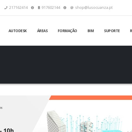
217162414
917602144
shop@lusocuanza.pt
AUTODESK
ÁREAS
FORMAÇÃO
BIM
SUPORTE