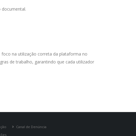
o documental.
 foco na utilização correta da plataforma no
as de trabalho, garantindo que cada utilizador
pção
Canal de Denúncia
ções