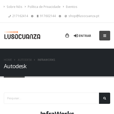
Sobre Nós
Política de Privacidade
Eventos
217162414
917602144
shop@lusocuanza.pt
ENTRAR
HOME
AUTODESK
INFRAWORKS
Autodesk