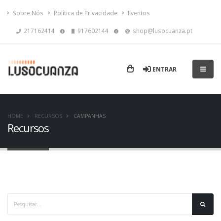
Sobre Nós
Política de Privacidade
Eventos
217162414
917602144
shop@lusocuanza.pt
ENTRAR
HOME
RECURSOS
CAMPANHAS
Recursos